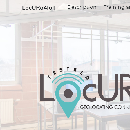
LocURa4IoT
Description
Training a