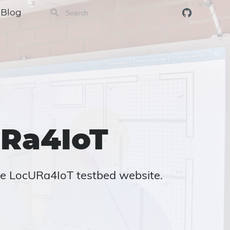
Blog
Ra4IoT
e LocURa4IoT testbed website.